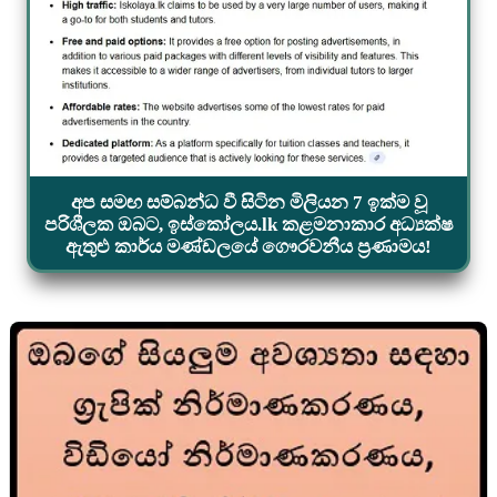
අප සමඟ සම්බන්ධ වී සිටින මිලියන 7 ඉක්ම වූ
පරිශීලක ඔබට, ඉස්කෝලය.lk කළමනාකාර අධ්‍යක්ෂ
ඇතුළු කාර්ය මණ්ඩලයේ ගෞරවනීය ප්‍රණාමය!