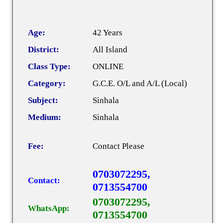
Age:
42 Years
District:
All Island
Class Type:
ONLINE
Category:
G.C.E. O/L and A/L (Local)
Subject:
Sinhala
Medium:
Sinhala
Fee:
Contact Please
0703072295,
Contact:
0713554700
0703072295,
WhatsApp:
0713554700