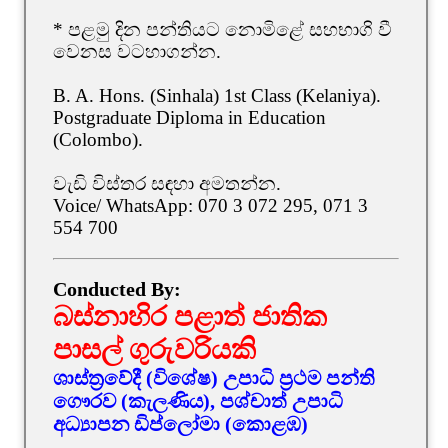
* පළමු දින පන්තියට නොමිළේ සහභාගි වී
වෙනස වටහාගන්න.
B. A. Hons. (Sinhala) 1st Class (Kelaniya).
Postgraduate Diploma in Education
(Colombo).
වැඩි විස්තර සඳහා අමතන්න.
Voice/ WhatsApp: 070 3 072 295, 071 3
554 700
Conducted By:
බස්නාහිර පළාත් ජාතික
පාසල් ගුරුවරියකි
ශාස්ත්‍රවේදී (විශේෂ) උපාධි ප්‍රථම පන්ති
ගෞරව (කැලණිය), පශ්චාත් උපාධි
අධ්‍යාපන ඩිප්ලෝමා (කොළඹ)