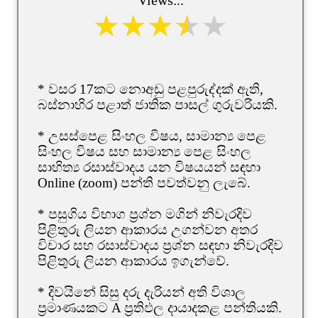
* වසර 17කට නොඅඩු පළපුරුද්දක් ඇති,
බස්නාහිර පළාත් ජාතික පාසල් ගුරුවරියකි.
* උසස්පෙළ සිංහල විෂය, සාමාන්‍ය පෙළ
සිංහල විෂය සහ සාමාන්‍ය පෙළ සිංහල
සාහිත්‍ය රසාස්වාදය යන විෂයයන් සඳහා
Online (zoom) පන්ති පවත්වනු ලැබේ.
* පසුගිය විභාග ප්‍රශ්න මගින් නිවැරදිව
පිළිතුරු ලියන ආකාරය උගන්වන අතර
විචාර සහ රසාස්වාදය ප්‍රශ්න සඳහා නිවැරදිව
පිළිතුරු ලියන ආකාරය ඉගැන්වේ.
* දිවයිනේ සිසු දරු දැරියන් අති විශාල
ප්‍රමාණයකට A ප්‍රතිඵල දායාදකළ පන්තියකි.