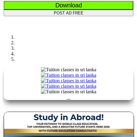
Download
POST AD FREE
Previous
Next