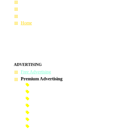
User Guide
Terms & Conditions
About Us
Home
ADVERTISING
Free Advertising
Premium Advertising
Banner Advertisement
Premium Banner Advertisement
Premium Advertisement
Premium Column Advertisement
Premium-Link Advertisement
Each-Page Premium Advertisement
Video Advertisement