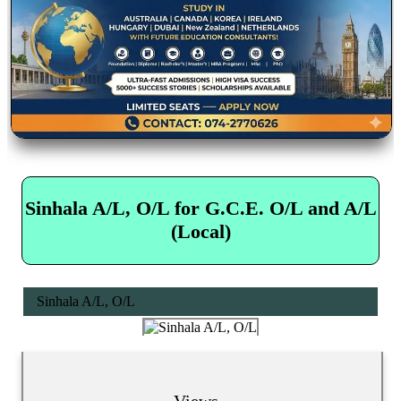
Sinhala A/L, O/L for G.C.E. O/L and A/L
(Local)
Sinhala A/L, O/L
Views...