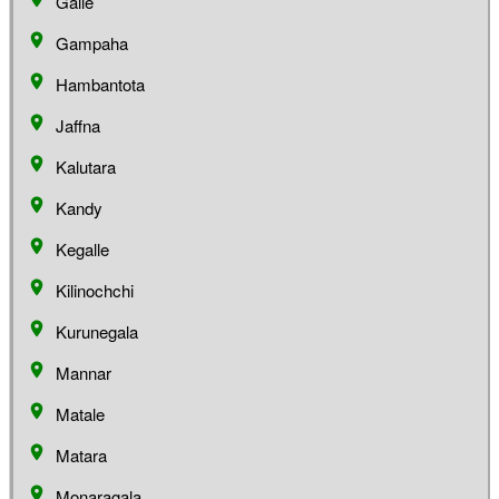
Galle
Gampaha
Hambantota
Jaffna
Kalutara
Kandy
Kegalle
Kilinochchi
Kurunegala
Mannar
Matale
Matara
Monaragala