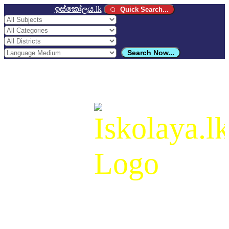
ඉස්කෝලය
.lk
Quick Search...
Search Now...
ඉස්කෝලය
.lk