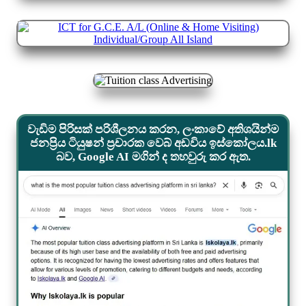
වැඩිම පිරිසක් පරිශීලනය කරන, ලංකාවේ අතිශයින්ම
ජනප්‍රිය ටියුෂන් ප්‍රචාරක වෙබ් අඩවිය ඉස්කෝලය.lk
බව, Google AI මගින් ද තහවුරු කර ඇත.