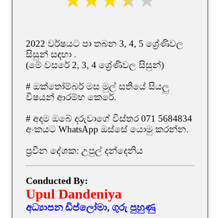
2022 වර්ෂයට පා තබන 3, 4, 5 ශ්‍රේණිවල
සිසුන් සඳහා .
(මේ වසරේ 2, 3, 4 ශ්‍රේණිවල සිසුන්)
# ඔක්තෝම්බර් මස මුල් සතියේ සියලු
විෂයන් ආරම්භ කෙරේ.
# අදම ඔබේ දරුවාගේ විස්තර 071 5684834
අංකයට WhatsApp ඔස්සේ යොමු කරන්න.
ප්‍රවීන දේශක: උපුල් දන්දෙනිය
Conducted By:
Upul Dandeniya
අධ්‍යාපන ඩිප්ලෝමා, ගුරු පුහුණු