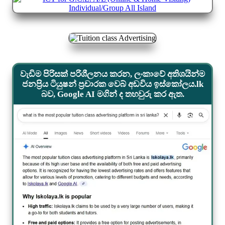
වැඩිම පිරිසක් පරිශීලනය කරන, ලංකාවේ අතිශයින්ම
ජනප්‍රිය ටියුෂන් ප්‍රචාරක වෙබ් අඩවිය ඉස්කෝලය.lk
බව, Google AI මගින් ද තහවුරු කර ඇත.