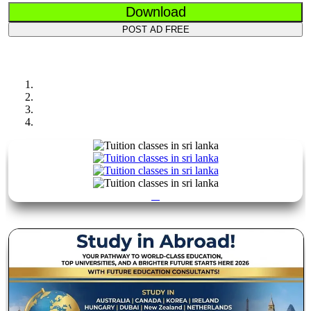
Download
POST AD FREE
Previous
Next