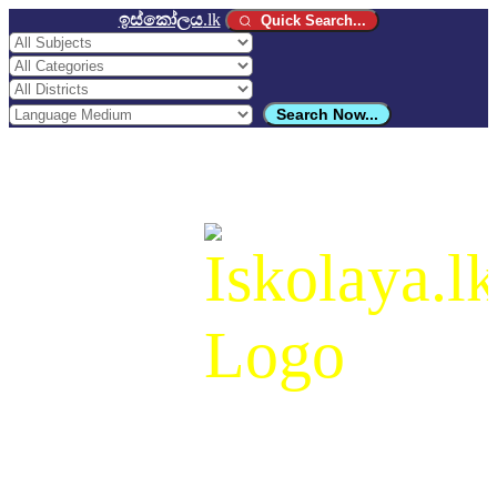
ඉස්කෝලය
.lk
Quick Search...
Search Now...
ඉස්කෝලය
.lk