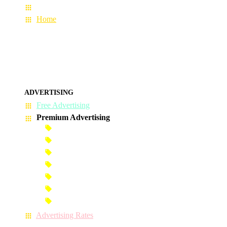
About Us
Home
ADVERTISING
Free Advertising
Premium Advertising
Banner Advertisement
Premium Banner Advertisement
Premium Advertisement
Premium Column Advertisement
Premium-Link Advertisement
Each-Page Premium Advertisement
Video Advertisement
Advertising Rates