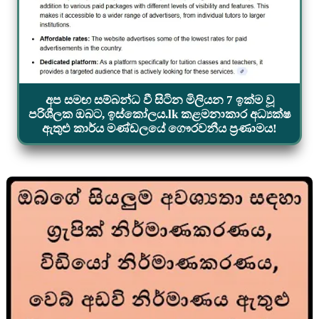
අප සමඟ සම්බන්ධ වී සිටින මිලියන 7 ඉක්ම වූ
පරිශීලක ඔබට, ඉස්කෝලය.lk කළමනාකාර අධ්‍යක්ෂ
ඇතුළු කාර්ය මණ්ඩලයේ ගෞරවනීය ප්‍රණාමය!