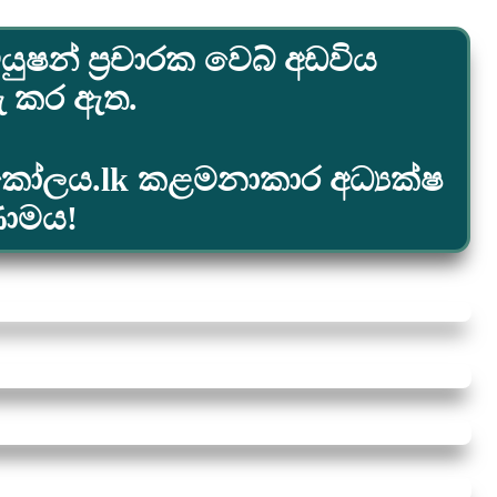
යුෂන් ප්‍රචාරක වෙබ් අඩවිය
රු කර ඇත.
ස්කෝලය.lk කළමනාකාර අධ්‍යක්ෂ
ණාමය!