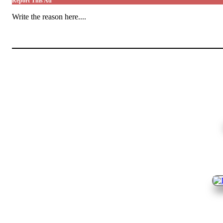
Report This Ad
Write the reason here....