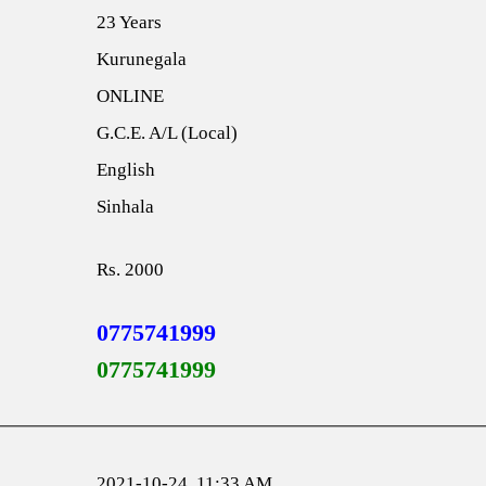
23 Years
Kurunegala
ONLINE
G.C.E. A/L (Local)
English
Sinhala
Rs. 2000
0775741999
0775741999
2021-10-24 11:33 AM