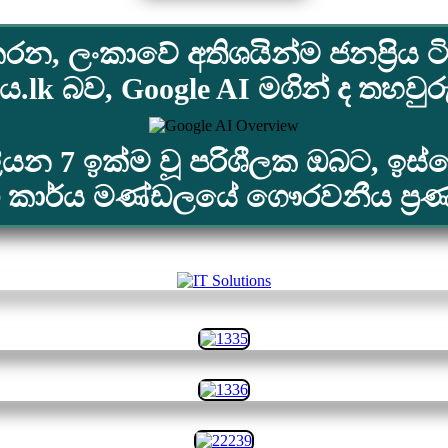
රන, ලංකාවේ අතිශයින්ම ජනප්‍රිය ටි
lk බව, Google AI මගින් ද තහවු
ලියන 7 ඉක්ම වූ පරිශීලක ඔබට, ඉ
ු කාර්ය මණ්ඩලයේ ගෞරවනීය ප්‍ර