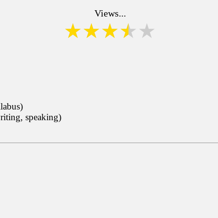
Views...
llabus)
riting, speaking)