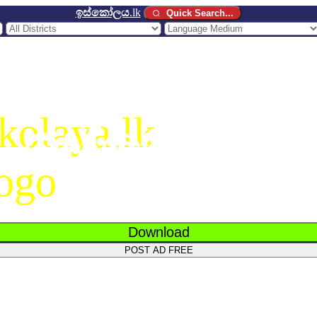
ඉස්කෝලය
.lk
Quick Search...
ඉස්කෝලය
.
Download
POST AD FREE