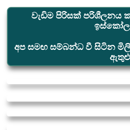
වැඩිම පිරිසක් පරිශීලනය ක
ඉස්කෝලය.
අප සමඟ සම්බන්ධ වී සිටින මි
ඇතුළ