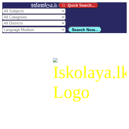
ඉස්කෝලය
.lk
Quick Search...
Search Now...
ඉස්කෝලය
.lk