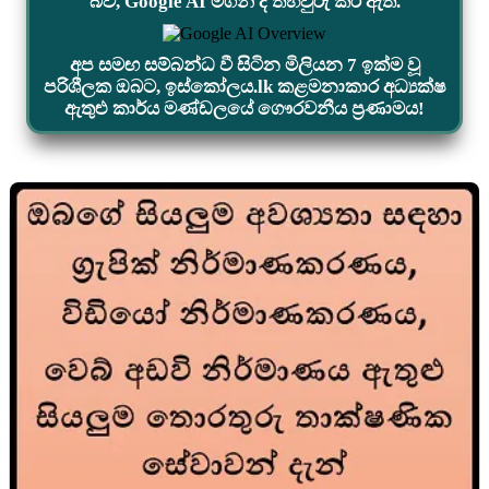
බව, Google AI මගින් ද තහවුරු කර ඇත.
අප සමඟ සම්බන්ධ වී සිටින මිලියන 7 ඉක්ම වූ
පරිශීලක ඔබට, ඉස්කෝලය.lk කළමනාකාර අධ්‍යක්ෂ
ඇතුළු කාර්ය මණ්ඩලයේ ගෞරවනීය ප්‍රණාමය!