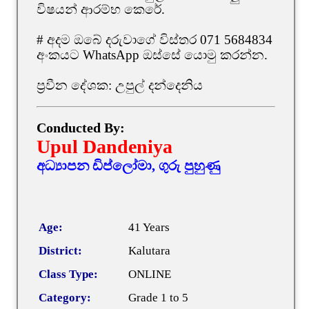
විෂයන් ආරම්භ කෙරේ.
# අදම ඔබේ දරුවාගේ විස්තර 071 5684834
අංකයට WhatsApp ඔස්සේ යොමු කරන්න.
ප්‍රවීන දේශක: උපුල් දන්දෙනිය
Conducted By:
Upul Dandeniya
අධ්‍යාපන ඩිප්ලෝමා, ගුරු පුහුණු
Age:
41 Years
District:
Kalutara
Class Type:
ONLINE
Category:
Grade 1 to 5