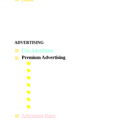
ADVERTISING
Free Advertising
Premium Advertising
Banner Advertisement
Premium Banner Advertisement
Premium Advertisement
Premium Column Advertisement
Premium-Link Advertisement
Each-Page Premium Advertisement
Video Advertisement
Advertising Rates