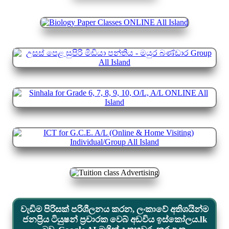
වැඩිම පිරිසක් පරිශීලනය කරන, ලංකාවේ අතිශයින්ම
ජනප්‍රිය ටියුෂන් ප්‍රචාරක වෙබ් අඩවිය ඉස්කෝලය.lk