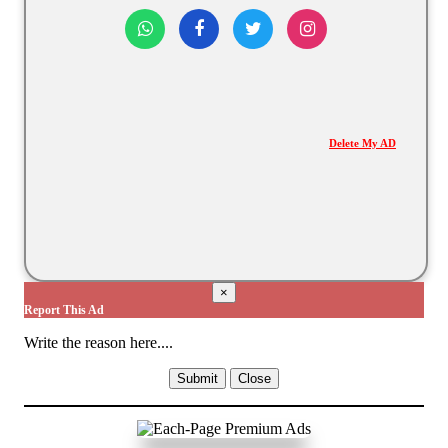
Delete My AD
×
Report This Ad
Write the reason here....
Submit
Close