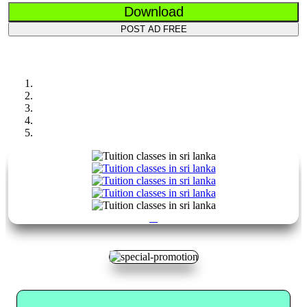
Download
POST AD FREE
Previous
Next