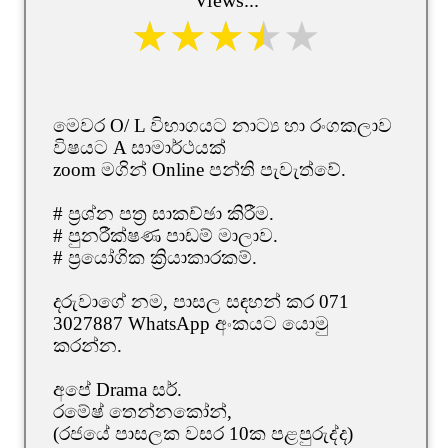
මෙවර O/ L විභාගයට නාට්‍ය හා රංගකලාව
විෂයට A සාමාර්ථයක්
zoom මගින් Online පන්ති පැවැත්වේ.
# ප්‍රශ්න පත්‍ර සාකච්ඡා කිරීම.
# පුනරීක්ෂණ පාඩම් මාලාව.
# ප්‍රයෝගික ක්‍රියාකාරකම්.
දරුවාගේ නම, පාසල සඳහන් කර 071
3027887 WhatsApp අංකයට යොමු
කරන්න.
අපේ Drama සර්.
රමේෂ් තෙන්නකෝන්,
(රජයේ පාසලක වසර 10ක පළපුරුද්ද)