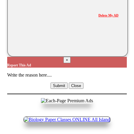
Delete My AD
×
Report This Ad
Write the reason here....
Submit
Close