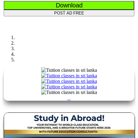
Download
POST AD FREE
Previous
Next