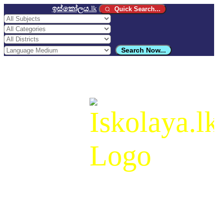
ඉස්කෝලය
.lk
Quick Search...
Search Now...
ඉස්කෝලය
.lk