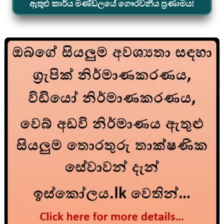
ඇතුළු කාර්ය මණ්ඩලයේ ගෞරවනීය ප්‍රණාමය!