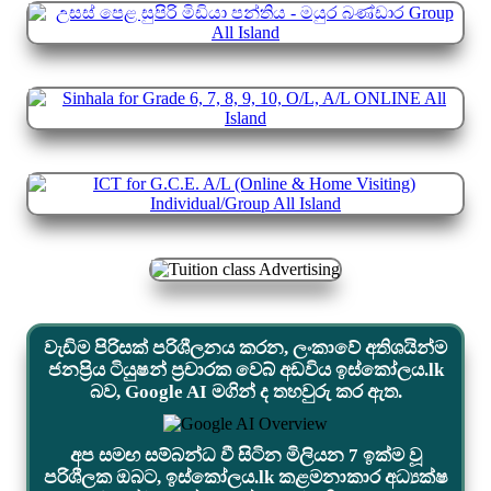
වැඩිම පිරිසක් පරිශීලනය කරන, ලංකාවේ අතිශයින්ම
ජනප්‍රිය ටියුෂන් ප්‍රචාරක වෙබ් අඩවිය ඉස්කෝලය.lk
බව, Google AI මගින් ද තහවුරු කර ඇත.
අප සමඟ සම්බන්ධ වී සිටින මිලියන 7 ඉක්ම වූ
පරිශීලක ඔබට, ඉස්කෝලය.lk කළමනාකාර අධ්‍යක්ෂ