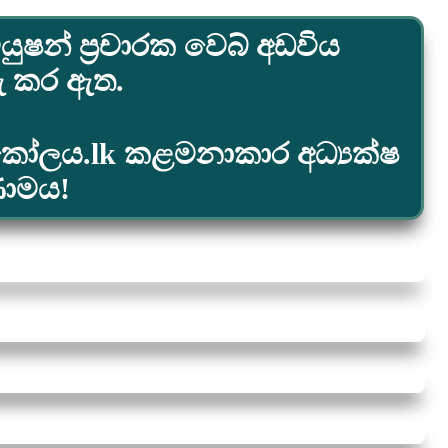
යුෂන් ප්‍රචාරක වෙබ් අඩවිය
රු කර ඇත.
ස්කෝලය.lk කළමනාකාර අධ්‍යක්ෂ
ණාමය!