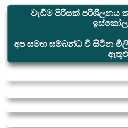
වැඩිම පිරිසක් පරිශීලනය ක
ඉස්කෝලය.
අප සමඟ සම්බන්ධ වී සිටින මි
ඇතුළ