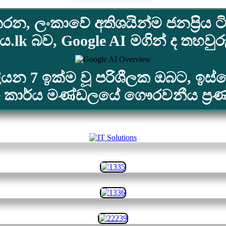
රන, ලංකාවේ අතිශයින්ම ජනප්‍රිය ටි
lk බව, Google AI මගින් ද තහවු
ලියන 7 ඉක්ම වූ පරිශීලක ඔබට, ඉ
ු කාර්ය මණ්ඩලයේ ගෞරවනීය ප්‍ර