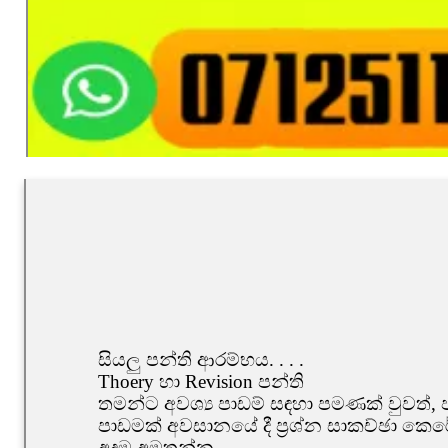
සියලු පන්ති ආරම්භය. . . .
Thoery හා Revision පන්ති
තමන්ට අවශ්‍ය පාඩම් සඳහා පමණක් වුවත්, 
පාඩමක් අවසානයේ දී ප්‍රශ්න සාකච්ඡා කෙරේ.
අදම අමතන්න.