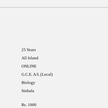
25 Years
All Island
ONLINE
G.C.E. A/L (Local)
Biology
Sinhala
Rs. 1000