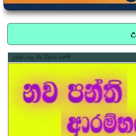
උ
උසස් පෙළ ජීව විද්‍යාව පන්ති