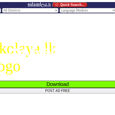
ඉස්කෝලය
.lk
Quick Search...
ඉස්කෝලය
.
Download
POST AD FREE