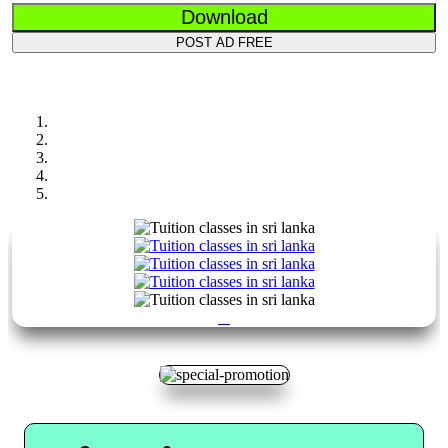
Download
POST AD FREE
Previous
Next