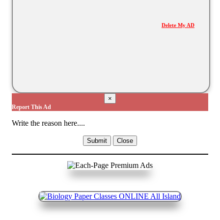
Delete My AD
×
Report This Ad
Write the reason here....
Submit
Close