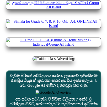
වැඩිම පිරිසක් පරිශීලනය කරන, ලංකාවේ අතිශයින්ම
ජනප්‍රිය ටියුෂන් ප්‍රචාරක වෙබ් අඩවිය ඉස්කෝලය.lk
බව, Google AI මගින් ද තහවුරු කර ඇත.
අප සමඟ සම්බන්ධ වී සිටින මිලියන 7 ඉක්ම වූ
පරිශීලක ඔබට, ඉස්කෝලය.lk කළමනාකාර අධ්‍යක්ෂ