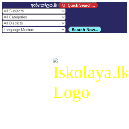
ඉස්කෝලය
.lk
Quick Search...
Search Now...
ඉස්කෝලය
.lk