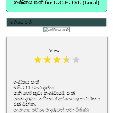
ගණිතය පංති for G.C.E. O/L (Local)
ගණිතය පංති
Views...
ගණිතය පංති
6 සිට 11 වසර දක්වා
තනි හෝ කුඩා කණ්ඩායම් පංති
ඔබේ දරුවා ගණිතයේ දක්ෂයෙකු කරන්නට
එක් වන්න.
සාමාන්‍ය මට්ටමේ දරුවන් පවා විශිෂ්ඨ