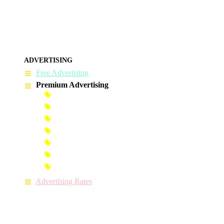
ADVERTISING
Free Advertising
Premium Advertising
Banner Advertisement
Premium Banner Advertisement
Premium Advertisement
Premium Column Advertisement
Premium-Link Advertisement
Each-Page Premium Advertisement
Video Advertisement
Advertising Rates