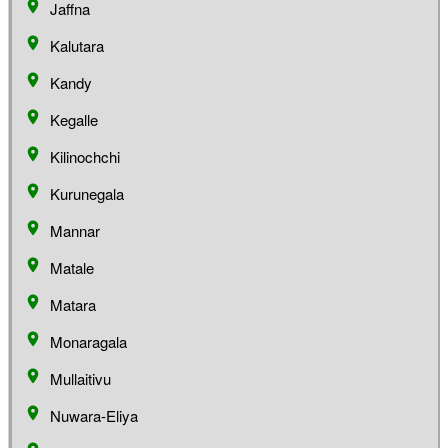
Jaffna
Kalutara
Kandy
Kegalle
Kilinochchi
Kurunegala
Mannar
Matale
Matara
Monaragala
Mullaitivu
Nuwara-Eliya