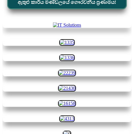
ඇතුළු කාර්ය මණ්ඩලයේ ගෞරවනීය ප්‍රණාමය!