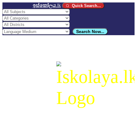
ඉස්කෝලය
.lk
Quick Search...
Search Now...
ඉස්කෝලය
.lk