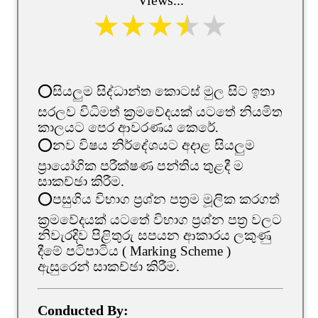
⭕සියලුම සිද්ධාන්ත කොටස් මුල සිට ඉතා
සරලව විධිමත් ක්‍රමවේදයක් යටතේ නියමිත
කාලයට පෙර ආවරණය කෙරේ.
⭕නව විෂය නිර්දේශයට අදාළ සියලුම
ප්‍රායෝගික පරීක්ෂණ පන්තිය තුළදී ම
සාකච්ඡා කිරීම.
⭕පසුගිය විභාග ප්‍රශ්න පත්‍රම මූලික කරගත්
ක්‍රමවේදයක් යටතේ විභාග ප්‍රශ්න පත්‍ර වලට
නිවැරදිව පිළිතුරු සපයන ආකාරය ලකුණු
දීමේ පටිපාටිය ( Marking Scheme )
ඇසුරෙන් සාකච්ඡා කිරීම.
Conducted By: