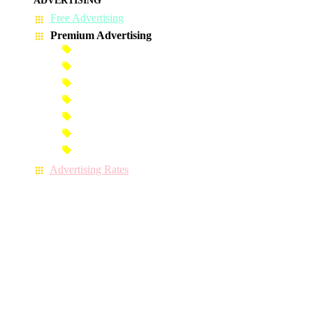
ADVERTISING
Free Advertising
Premium Advertising
Banner Advertisement
Premium Banner Advertisement
Premium Advertisement
Premium Column Advertisement
Premium-Link Advertisement
Each-Page Premium Advertisement
Video Advertisement
Advertising Rates
CONTACT US
071 9 127 157
(Hotline)
071 9 127 157
(Mobile)
071 9 127 157
(WhatsApp)