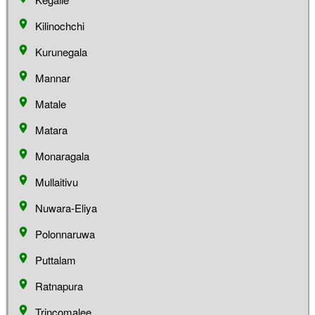
Kilinochchi
Kurunegala
Mannar
Matale
Matara
Monaragala
Mullaitivu
Nuwara-Eliya
Polonnaruwa
Puttalam
Ratnapura
Trincomalee