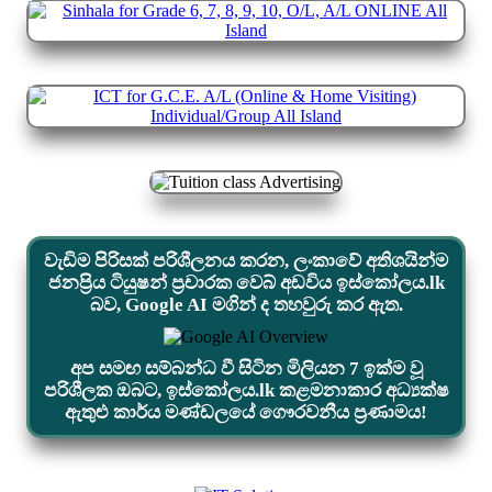
වැඩිම පිරිසක් පරිශීලනය කරන, ලංකාවේ අතිශයින්ම
ජනප්‍රිය ටියුෂන් ප්‍රචාරක වෙබ් අඩවිය ඉස්කෝලය.lk
බව, Google AI මගින් ද තහවුරු කර ඇත.
අප සමඟ සම්බන්ධ වී සිටින මිලියන 7 ඉක්ම වූ
පරිශීලක ඔබට, ඉස්කෝලය.lk කළමනාකාර අධ්‍යක්ෂ
ඇතුළු කාර්ය මණ්ඩලයේ ගෞරවනීය ප්‍රණාමය!