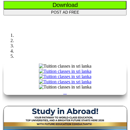
Download
POST AD FREE
Previous
Next