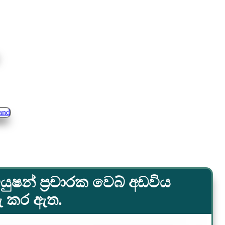
යුෂන් ප්‍රචාරක වෙබ් අඩවිය
රු කර ඇත.