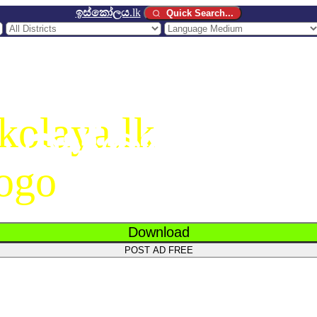
ඉස්කෝලය
.lk
Quick Search...
ඉස්කෝලය
.
Download
POST AD FREE