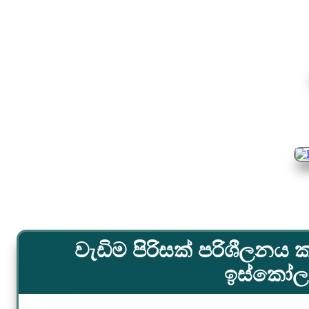
වැඩිම පිරිසක් පරිශීලනය ක
ඉස්කෝලය.