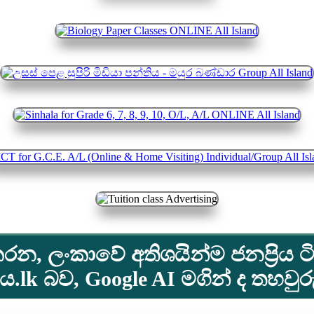
රන, ලංකාවේ අතිශයින්ම ජනප්‍රිය ටි
lk බව, Google AI මගින් ද තහවු