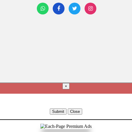
×
Submit
Close