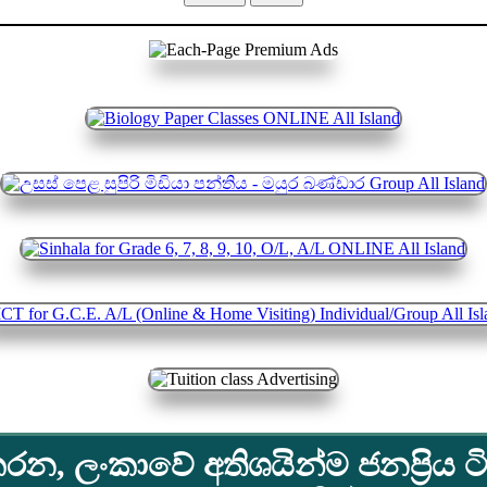
රන, ලංකාවේ අතිශයින්ම ජනප්‍රිය ටි