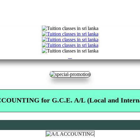
Previous
Next
COUNTING for G.C.E. A/L (Local and Interna