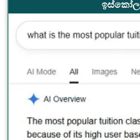
ඉස්කෝලය.