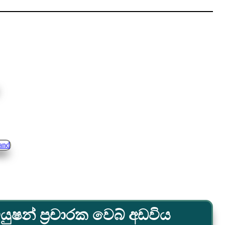
යුෂන් ප්‍රචාරක වෙබ් අඩවිය