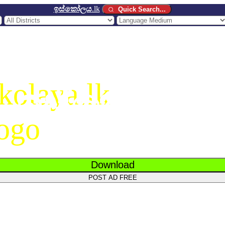
ඉස්කෝලය
.lk
Quick Search...
ඉස්කෝලය
.
Download
POST AD FREE