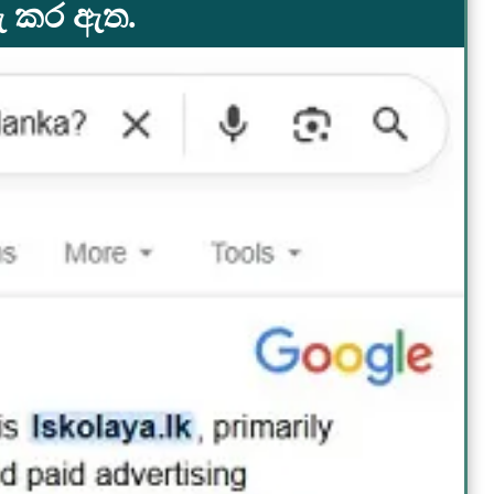
රු කර ඇත.