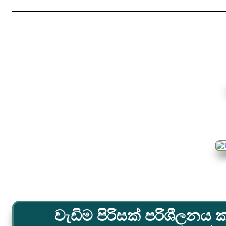
වැඩිම පිරිසක් පරිශීලනය ක