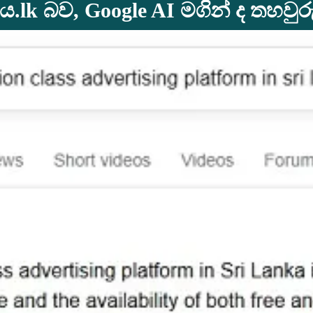
lk බව, Google AI මගින් ද තහවු