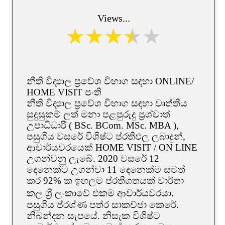
Views...
නීති විද්‍යාල ප්‍රවේශ විභාග සඳහා ONLINE/
HOME VISIT පංති
නීති විද්‍යාල ප්‍රවේශ විභාග සඳහා වෘත්තීය
සුදුසුකම් ලත් මනා පළපුරුදු ප්‍රශ්චාත්
උපාධිධාරී ( BSc. BCom. MSc. MBA ),
පසුගිය වසරේ විශිෂ්ට ප්රතිඵල ලබාදුන්,
ආචාර්යවරයෙක් HOME VISIT / ON LINE
උගන්වනු ලැබේ. 2020 වසරේ 12
දෙනෙක්ට උගන්වා 11 දෙනෙක්ම සමත්
කර 92% ක ඉහලම ප්රතිශතයක් වාර්තා
කල ශ්‍රී ලංකාවේ එකම ආචාර්යවරයාᱹ
පසුගිය ප්රශ්ණ පත්ර සාකච්ඡා කෙරේ.
නිබන්දන සැපයේ. නිසැක විශිෂ්ට