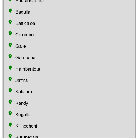
Anuradhapura
Badulla
Batticaloa
Colombo
Galle
Gampaha
Hambantota
Jaffna
Kalutara
Kandy
Kegalle
Kilinochchi
Kurunegala