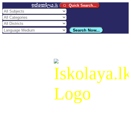
ඉස්කෝලය
.lk
Quick Search...
Search Now...
ඉස්කෝලය
.lk