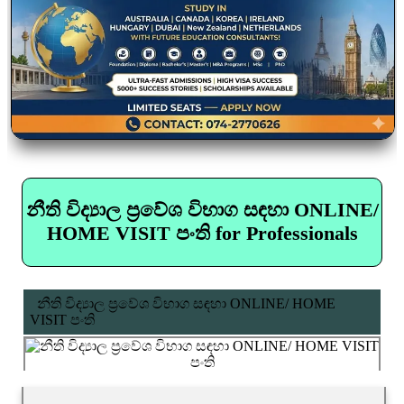
නීති විද්‍යාල ප්‍රවේශ විභාග සඳහා ONLINE/
HOME VISIT පංති for Professionals
නීති විද්‍යාල ප්‍රවේශ විභාග සඳහා ONLINE/ HOME
VISIT පංති