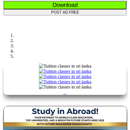
Download
POST AD FREE
Previous
Next