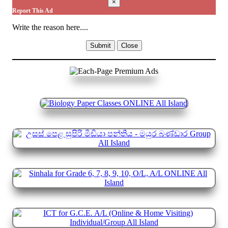
×
Report This Ad
Write the reason here....
Submit
Close