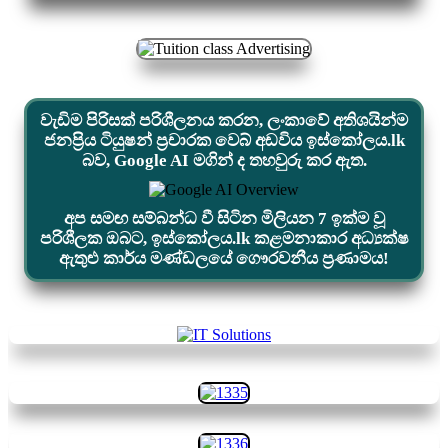
වැඩිම පිරිසක් පරිශීලනය කරන, ලංකාවේ අතිශයින්ම
ජනප්‍රිය ටියුෂන් ප්‍රචාරක වෙබ් අඩවිය ඉස්කෝලය.lk
බව, Google AI මගින් ද තහවුරු කර ඇත.
අප සමඟ සම්බන්ධ වී සිටින මිලියන 7 ඉක්ම වූ
පරිශීලක ඔබට, ඉස්කෝලය.lk කළමනාකාර අධ්‍යක්ෂ
ඇතුළු කාර්ය මණ්ඩලයේ ගෞරවනීය ප්‍රණාමය!