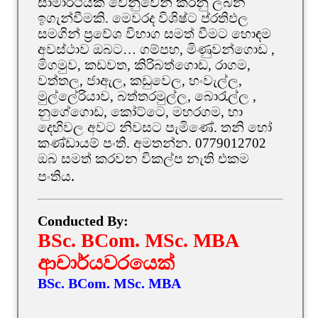
සාමාර්ථයක් වෙනුවෙන් කරනු ලබන
ඉගැන්වීමකි. මෙවරද විශිෂ්ට ප්රතිඵල
සමගින් ප්‍රවේශ විභාග සමත් වීමට හොඳම
අවස්ථාව ඔබට… ගම්පහ, මිණුවන්ගොඩ ,
මිගමුව, කඩවත, කිරිබත්ගොඩ, රාගම,
වත්තල, ජාඇල, කඩුවෙල, හංවැල්ල,
මුල්ලේරියාව, බත්තරමුල්ල, බොරැල්ල ,
නුගේගොඩ, කෝට්ටෙ, මහරගම, හා
දෙහිවල අවට නිවසට පැමිණේ. තනි හෝ
කණ්ඩායම් පංති. අමතන්න. 0779012702
ඔබ සමත් කරවන විකල්ප නැති එකම
පංතියᱹ
Conducted By:
BSc. BCom. MSc. MBA
ආචාර්යවරයෙක්
BSc. BCom. MSc. MBA