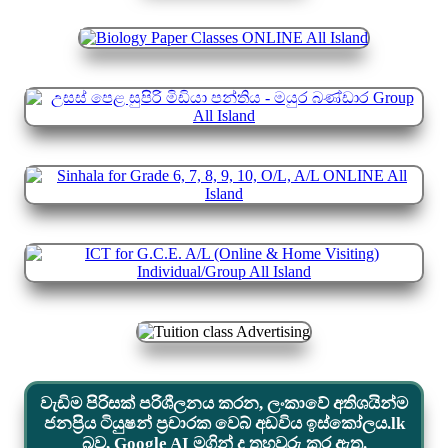
වැඩිම පිරිසක් පරිශීලනය කරන, ලංකාවේ අතිශයින්ම
ජනප්‍රිය ටියුෂන් ප්‍රචාරක වෙබ් අඩවිය ඉස්කෝලය.lk
බව, Google AI මගින් ද තහවුරු කර ඇත.