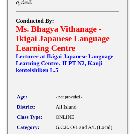
ඇරඹේ.
Conducted By:
Ms. Bhagya Vithanage -
Ikigai Japanese Language
Learning Centre
Lecturer at Ikigai Japanese Language
Learning Centre. JLPT N2, Kanji
kenteishiken L.5
Age:
- not provided -
District:
All Island
Class Type:
ONLINE
Category:
G.C.E. O/L and A/L (Local)