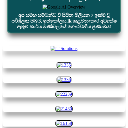
අප සමඟ සම්බන්ධ වී සිටින මිලියන 7 ඉක්ම වූ
පරිශීලක ඔබට, ඉස්කෝලය.lk කළමනාකාර අධ්‍යක්ෂ
ඇතුළු කාර්ය මණ්ඩලයේ ගෞරවනීය ප්‍රණාමය!