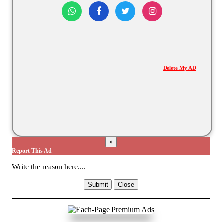
Delete My AD
×
Report This Ad
Write the reason here....
Submit
Close