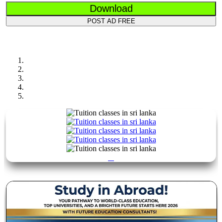
Download
POST AD FREE
Previous
Next