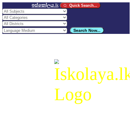
ඉස්කෝලය
.lk
Quick Search...
Search Now...
ඉස්කෝලය
.lk