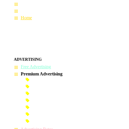
Terms & Conditions
About Us
Home
ADVERTISING
Free Advertising
Premium Advertising
Banner Advertisement
Premium Banner Advertisement
Premium Advertisement
Premium Column Advertisement
Premium-Link Advertisement
Each-Page Premium Advertisement
Video Advertisement