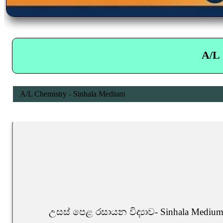
A/L 
A/L Chemistry - Sinhala Medium
උසස් පෙළ රසායන විද්‍යාව- Sinhala Medium 