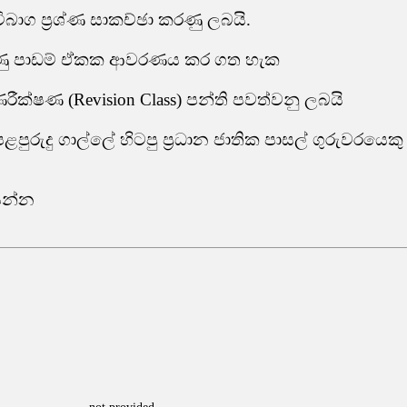
විබාග ප්‍රශ්ණ සාකච්ඡා කරණු ලබයි.
රුණු පාඩම් ඒකක ආවරණය කර ගත හැක
ක්ෂණ (Revision Class) පන්ති පවත්වනු ලබයි
ුරුදු ගාල්ලේ හිටපු ප්‍රධාන ජාතික පාසල් ගුරුවරයෙකු 
සන්න