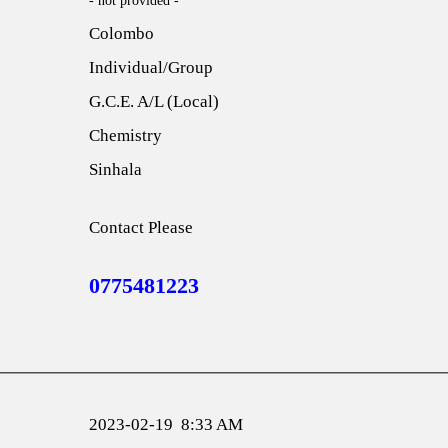
- not provided -
Colombo
Individual/Group
G.C.E. A/L (Local)
Chemistry
Sinhala
Contact Please
0775481223
2023-02-19 8:33 AM