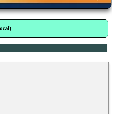
ocal)