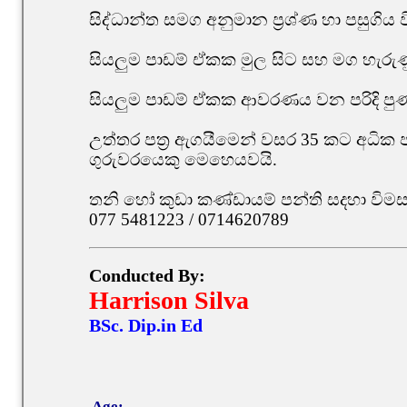
සිද්ධාන්ත සමග අනුමාන ප්‍රශ්ණ හා පසුගිය 
සියලුම පාඩම් ඒකක මුල සිට සහ මග හැ
සියලුම පාඩම් ඒකක ආවරණය වන පරිදි පුණරී
උත්තර පත්‍ර ඇගයීමෙන් වසර 35 කට අධික පළප
ගුරුවරයෙකු මෙහෙයවයි.
තනි හෝ කුඩා කණ්ඩායම් පන්ති සදහා විම
077 5481223 / 0714620789
Conducted By:
Harrison Silva
BSc. Dip.in Ed
Age: