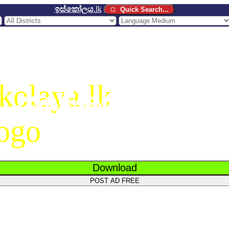
ඉස්කෝලය
.lk
Quick Search...
ඉස්කෝලය
.
Download
POST AD FREE