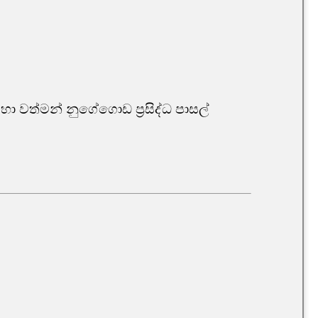
හා වත්මන් නුගේගොඩ ප්‍රසිද්ධ පාසල්