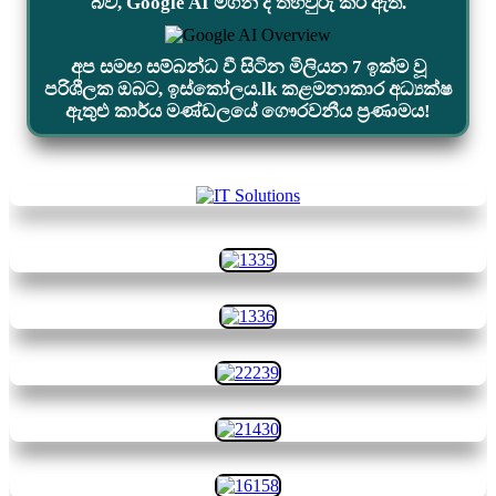
බව, Google AI මගින් ද තහවුරු කර ඇත.
අප සමඟ සම්බන්ධ වී සිටින මිලියන 7 ඉක්ම වූ
පරිශීලක ඔබට, ඉස්කෝලය.lk කළමනාකාර අධ්‍යක්ෂ
ඇතුළු කාර්ය මණ්ඩලයේ ගෞරවනීය ප්‍රණාමය!