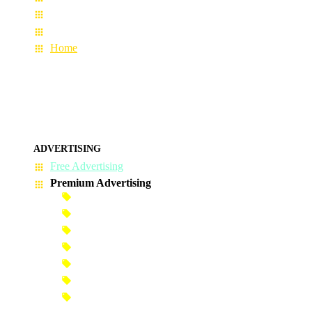
Terms & Conditions
About Us
Home
ADVERTISING
Free Advertising
Premium Advertising
Banner Advertisement
Premium Banner Advertisement
Premium Advertisement
Premium Column Advertisement
Premium-Link Advertisement
Each-Page Premium Advertisement
Video Advertisement