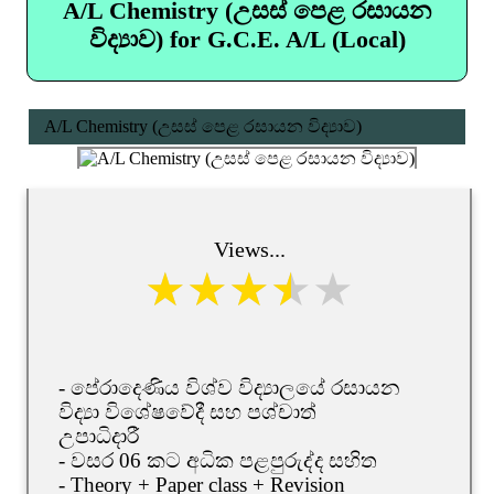
A/L Chemistry (උසස් පෙළ රසායන
විද්‍යාව) for G.C.E. A/L (Local)
A/L Chemistry (උසස් පෙළ රසායන විද්‍යාව)
Views...
- පේරාදෙණිය විශ්ව විද්‍යාලයේ රසායන
විද්‍යා විශේෂවේදී සහ පශ්චාත්
උපාධිදාරී
- වසර 06 කට අධික පළපුරුද්ද සහිත
- Theory + Paper class + Revision