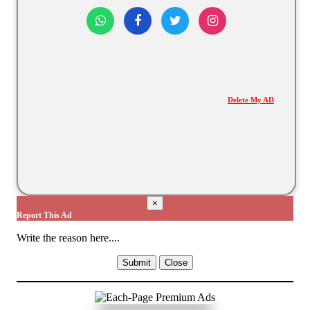
Delete My AD
×
Report This Ad
Write the reason here....
Submit
Close