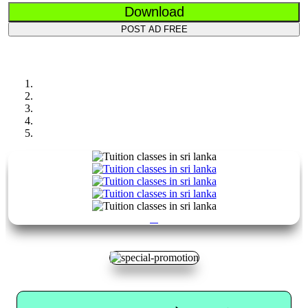
Download
POST AD FREE
Previous
Next