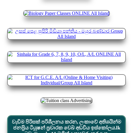
වැඩිම පිරිසක් පරිශීලනය කරන, ලංකාවේ අතිශයින්ම
ජනප්‍රිය ටියුෂන් ප්‍රචාරක වෙබ් අඩවිය ඉස්කෝලය.lk