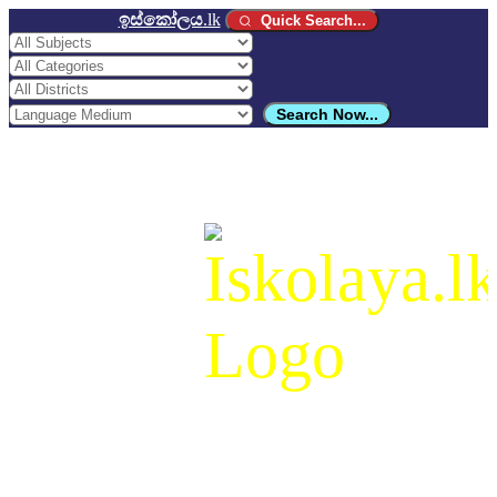
ඉස්කෝලය
.lk
Quick Search...
Search Now...
ඉස්කෝලය
.lk