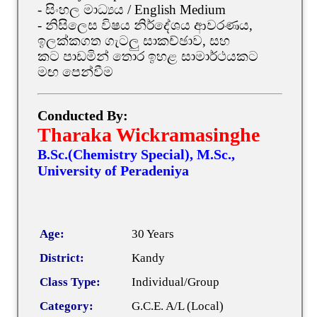
- සිංහල මාධ්‍යය / English Medium
- නිසිලෙස විෂය නිර්දේශය ආවරණය,
ඉලක්කගත ගැටලු සාකච්ඡාව, සහ
කට පාඩමින් තොර ඉහළ සාමාර්ථයකට
මඟ පෙන්වීම
Conducted By:
Tharaka Wickramasinghe
B.Sc.(Chemistry Special), M.Sc.,
University of Peradeniya
Age:
30 Years
District:
Kandy
Class Type:
Individual/Group
Category:
G.C.E. A/L (Local)