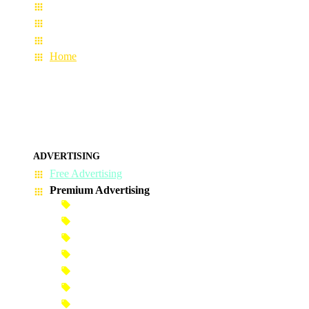
User Guide
Terms & Conditions
About Us
Home
ADVERTISING
Free Advertising
Premium Advertising
Banner Advertisement
Premium Banner Advertisement
Premium Advertisement
Premium Column Advertisement
Premium-Link Advertisement
Each-Page Premium Advertisement
Video Advertisement