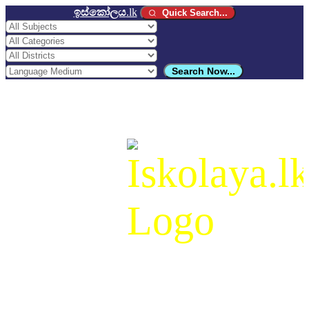
ඉස්කෝලය
.lk
Quick Search...
Search Now...
ඉස්කෝලය
.lk