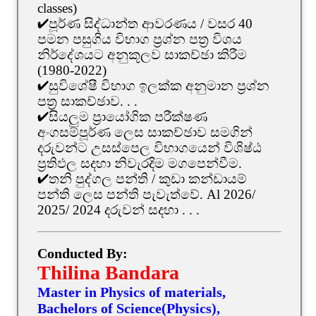
classes)
✔පූර්ණ සිද්ධාන්ත ආවරණය / වසර 40
පමන පසුගිය විභාග ප්‍රශ්න පත්‍ර විශය
නිර්දේශයට අනුකූලව සාකච්ඡා කිරීම
(1980-2022)
✔සුවිශේෂී විභාග ඉලක්ක අනුමාන ප්‍රශ්න
පත්‍ර සාකච්ඡාව. . .
✔සියලුම ප්‍රායෝගික පරීක්ෂණ
අංගසම්පූර්ණ ලෙස සාකච්ඡාව සමගින්
දරුවන්ට උසස්පෙල විභාගයෙන් විශිෂ්ඨ
ප්‍රතිඵල සදහා නිවැරදිම මගපෙන්වීම.
✔තනි පුද්ගල පන්ති / කුඩා කන්ඩායම්
පන්ති ලෙස පන්ති පැවැත්වේ. Al 2026/
2025/ 2024 දරුවන් සදහා . . .
Conducted By:
Thilina Bandara
Master in Physics of materials,
Bachelors of Science(Physics),