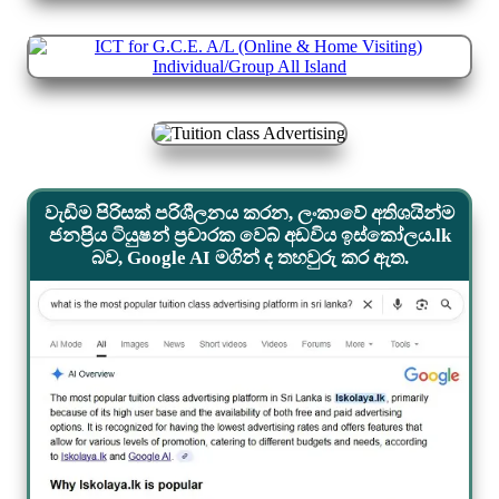
වැඩිම පිරිසක් පරිශීලනය කරන, ලංකාවේ අතිශයින්ම
ජනප්‍රිය ටියුෂන් ප්‍රචාරක වෙබ් අඩවිය ඉස්කෝලය.lk
බව, Google AI මගින් ද තහවුරු කර ඇත.