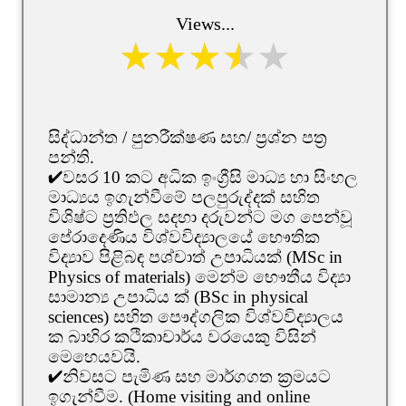
Views...
සිද්ධාන්ත / පුනරීක්ෂණ සහ/ ප්‍රශ්න පත්‍ර
පන්‍ති.
✔වසර 10 කට අධික ඉංග්‍රීසි මාධ්‍ය හා සිංහල
මාධ්‍යය ඉගැන්වීමේ පලපුරුද්දක් සහිත
විශිෂ්ට ප්‍රතිඵල සදහා දරුවන්ට මග පෙන්වූ
පේරාදෙණිය විශ්වවිද්‍යාලයේ භෞතික
විද්‍යාව පිළිබඳ පශ්චාත් උපාධියක් (MSc in
Physics of materials) මෙන්ම භෞතීය විද්‍යා
සාමාන්‍ය උපාධිය ක් (BSc in physical
sciences) සහිත පෞද්ගලික විශ්වවිද්‍යාලය
ක බාහිර කථිකාචාර්ය වරයෙකු විසින්
මෙහෙයවයි.
✔නිවසට පැමිණ සහ මාර්ගගත ක්‍රමයට
ඉගැන්වීම. (Home visiting and online