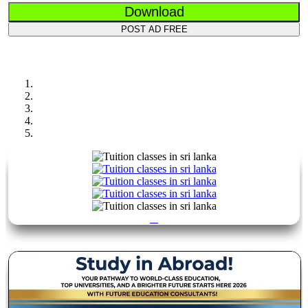
Download
POST AD FREE
Previous
Next