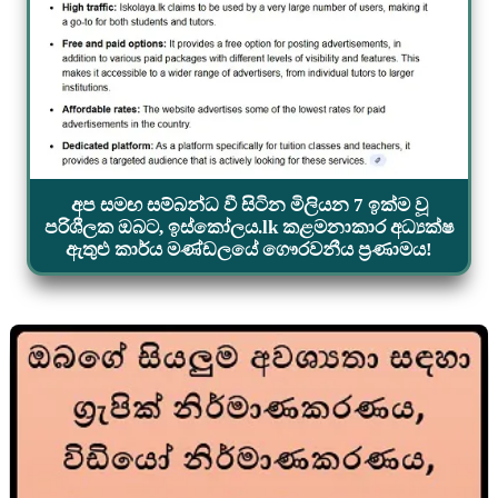
අප සමඟ සම්බන්ධ වී සිටින මිලියන 7 ඉක්ම වූ
පරිශීලක ඔබට, ඉස්කෝලය.lk කළමනාකාර අධ්‍යක්ෂ
ඇතුළු කාර්ය මණ්ඩලයේ ගෞරවනීය ප්‍රණාමය!