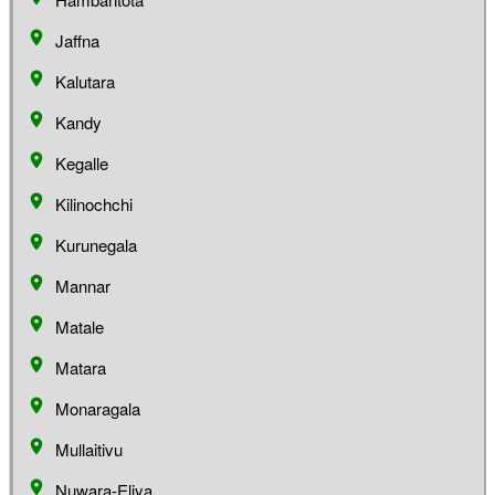
Jaffna
Kalutara
Kandy
Kegalle
Kilinochchi
Kurunegala
Mannar
Matale
Matara
Monaragala
Mullaitivu
Nuwara-Eliya