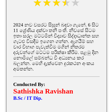
2024 නව වසරට සිසුන් බඳවා ගැනේ. 6 සිට
11 ශ්‍රේණිය දක්වා තනි පංති. නිවසේ සිටම
ඉතා සරල මට්ටමින් විද්‍යාව සිද්දාධාන්ත සහ
ගැටළු විසඳීම ඉගෙන ගන්න. ඇගයීම් සහ
වාර විභාග පැවැත්වීම මගින් නිතරම
දරුවන්ගේ මට්ටම පරීක්ෂා කිරීම. පළමු දින
නොමිලේ සම්බන්ධ වී අධ්‍යනය කර
බලන්න. මෙහි දැක්වෙන දුරකථන අංකය
අමතන්න.
Conducted By:
Sathishka Ravishan
B.Sc / IT Dip.