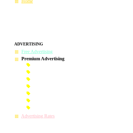
Home
ADVERTISING
Free Advertising
Premium Advertising
Banner Advertisement
Premium Banner Advertisement
Premium Advertisement
Premium Column Advertisement
Premium-Link Advertisement
Each-Page Premium Advertisement
Video Advertisement
Advertising Rates