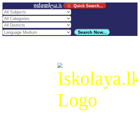
ඉස්කෝලය
.lk
Quick Search...
Search Now...
ඉස්කෝලය
.lk