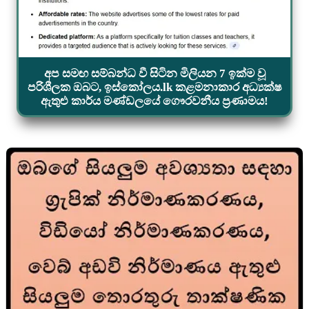
අප සමඟ සම්බන්ධ වී සිටින මිලියන 7 ඉක්ම වූ
පරිශීලක ඔබට, ඉස්කෝලය.lk කළමනාකාර අධ්‍යක්ෂ
ඇතුළු කාර්ය මණ්ඩලයේ ගෞරවනීය ප්‍රණාමය!