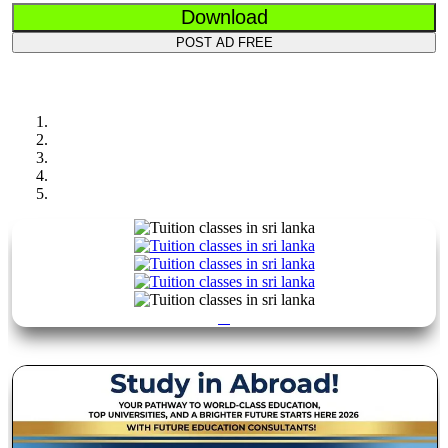
Download
POST AD FREE
Previous
Next