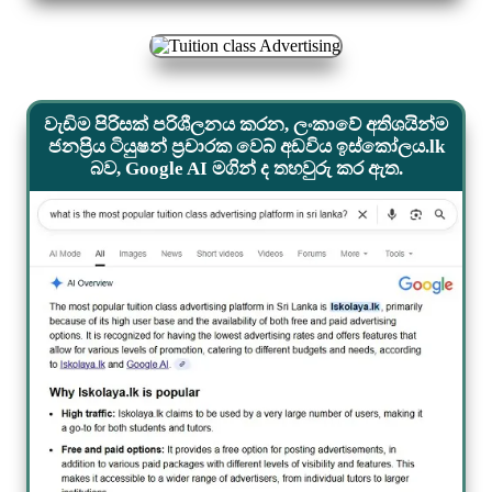
වැඩිම පිරිසක් පරිශීලනය කරන, ලංකාවේ අතිශයින්ම
ජනප්‍රිය ටියුෂන් ප්‍රචාරක වෙබ් අඩවිය ඉස්කෝලය.lk
බව, Google AI මගින් ද තහවුරු කර ඇත.